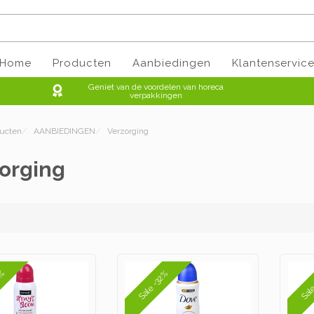
Home
Producten
Aanbiedingen
Klantenservic
Geniet van de voordelen van horeca
verpakkingen
ducten
/
AANBIEDINGEN
/
Verzorging
orging
Sal
Sale -32%
7%