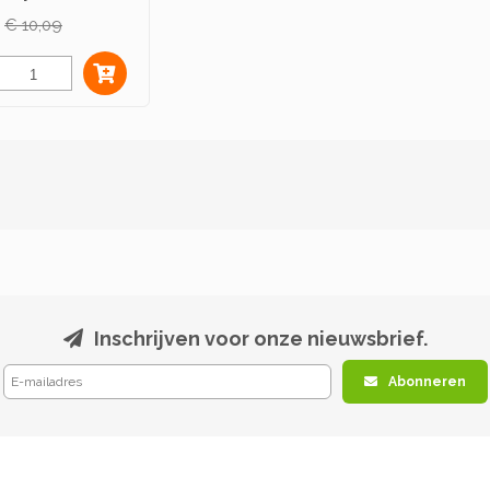
rmesjes 3st
€ 10,09
Inschrijven voor onze nieuwsbrief.
Abonneren