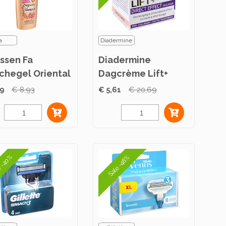
a
Diadermine
essen Fa
Diadermine
chegel Oriental
Dagcrème Lift+
ents 250ml
Direct Effect 50ml
49
€ 8,93
€ 5,61
€ 20,69
e -40%
Sale -48%