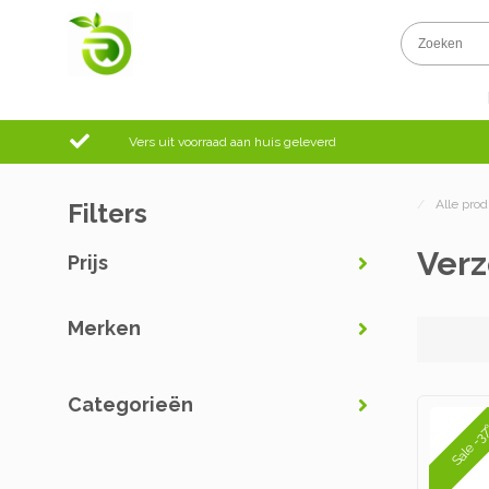
Vers uit voorraad aan huis geleverd
/
Alle pro
Filters
Verz
Prijs
Merken
Categorieën
Sale -3