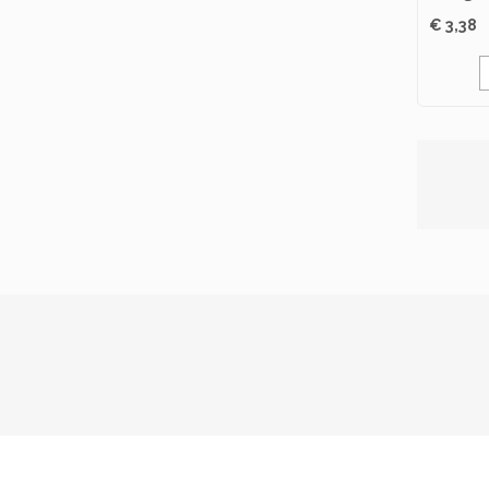
Schee
€ 3,38