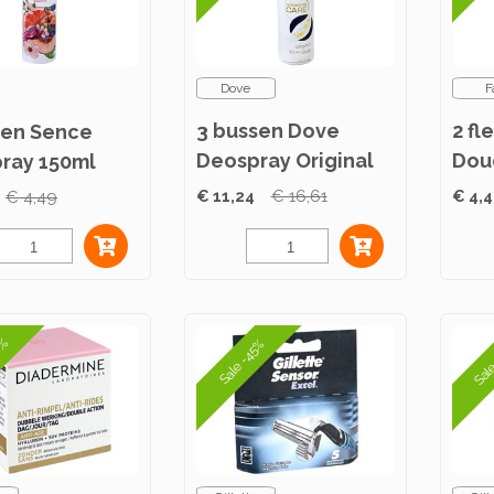
Dove
F
3 bussen Dove
2 fl
sen Sence
Deospray Original
Dou
ray 150ml
150ml
Mom
€ 11,24
€ 16,61
€ 4,
€ 4,49
0%
Sal
Sale -45%