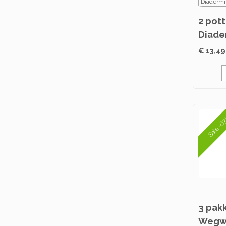
Diadermi
2 pot
Diade
Dagcr
€ 13,49
Rimpe
Sale -6
3 pak
Wegw