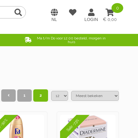
0
0,00
e
Ma t/m Do voor 12:00 besteld, morgen in
huis
<
1
2
e -50%
Sale -73%