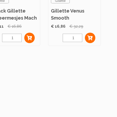
ette
Gillette
ck Gillette
Gillette Venus
eermesjes Mach
Smooth
Scheermesjes 8-
11
€ 16,86
€ 16,86
€ 32,29
Pack