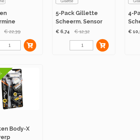
ne
Gillette
Gill
ten
5-Pack Gillette
4-Pa
rmine
Scheerm. Sensor
Sch
ème Anti-
Excel 5
3
€ 22,39
€ 6,74
€ 12,32
€ 10,
l 50ml
7%
ken Body-X
erp