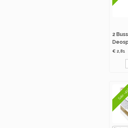
2 Bus
Deosp
€ 2,81
Sale -4