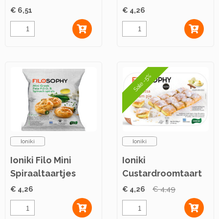
2x425g
€ 6,51
€ 4,26
Sale -5%
Ioniki
Ioniki
Ioniki Filo Mini
Ioniki
Spiraaltaartjes
Custardroomtaart
500g
uit Griekenland
€ 4,26
€ 4,26
€ 4,49
500g