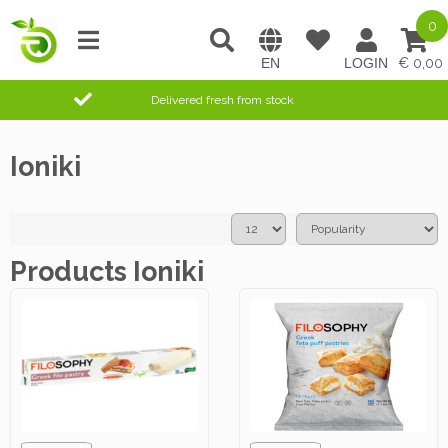
0
0,00
Delivered fresh from stock
Ioniki
Products Ioniki