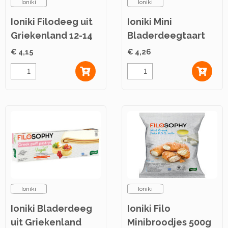
Ioniki
Ioniki
Ioniki Filodeeg uit
Ioniki Mini
Griekenland 12-14
Bladerdeegtaart
vel 500g
500g
€ 4,15
€ 4,26
Ioniki
Ioniki
Ioniki Bladerdeeg
Ioniki Filo
uit Griekenland
Minibroodjes 500g