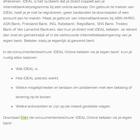
afrekenen. iDEAL is het systeem dat je direct koppelt aan je
internetbankierprogramma bij een online aankoop. Om gebruik te maken van
iDEAL hoef je je niet te registreren, geen bestanden te downloaden of een
account aan te maken. Maak je gebruik van internetbankieren bij ABN AMRO,
ASN Bank, Friesland Bank, ING, Rabobank, RegioBank, SNS Bank, Triodos
Bank of Van Lanschot Bankiers, dan kun je direct met iDEAL betalen. Je rekent
dan snel en gemakkelijk af in de vertrouwde internetbetaalomgeving van je
eigen bank. Betalen zoals je eigenlijk al gewend bent.
In de consumentenbrochure 'iDEAL Online betalen via je eigen bank' kun je
rustig alles nalezen:
Wat iDEAL is.
Hoe iDEAL precies werkt.
Welke mogelijkheden er bestaan om problemen met een betaling of
levering op te lossen.
Welke antwoorden er zijn op de meest gestelde vragen.
Download
hier
de consumentenbrochure 'iDEAL Online betalen via je eigen
bank'.