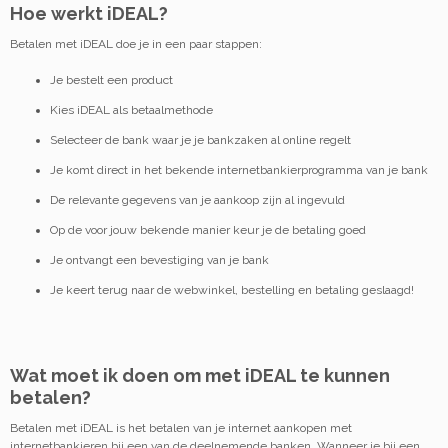
Hoe werkt iDEAL?
Betalen met iDEAL doe je in een paar stappen:
Je bestelt een product
Kies iDEAL als betaalmethode
Selecteer de bank waar je je bankzaken al online regelt
Je komt direct in het bekende internetbankierprogramma van je bank
De relevante gegevens van je aankoop zijn al ingevuld
Op de voor jouw bekende manier keur je de betaling goed
Je ontvangt een bevestiging van je bank
Je keert terug naar de webwinkel, bestelling en betaling geslaagd!
Wat moet ik doen om met iDEAL te kunnen
betalen?
Betalen met iDEAL is het betalen van je internet aankopen met
internetbankieren bij een van de deelnemende banken. Wanneer je bij een