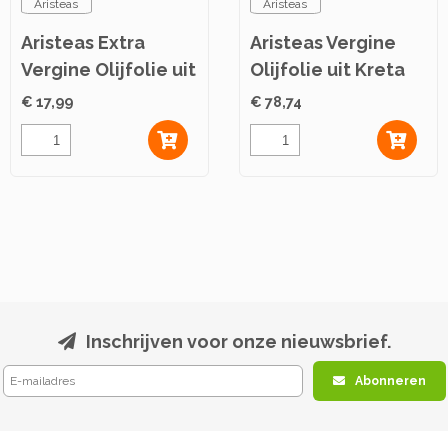
Aristeas
Aristeas
Aristeas Extra
Aristeas Vergine
Vergine Olijfolie uit
Olijfolie uit Kreta
Kreta P.D.O. 1L
P.D.O. 5L
€ 17,99
€ 78,74
Inschrijven voor onze nieuwsbrief.
Abonneren