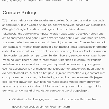
dergelijke gegevens gebruiken, worden deze anoniem verwerkt.
Cookie Policy
Wij maken gebruik van de zogeheten ‘cookies. Op onze site maken we onder
andere gebruik van Google Analytics, een webanalyse-service van Google Inc.
(“Google”). Google Analytics maakt gebruik van cookies, kleine
tekstbestandjes die op je computer worden opgeslagen. Cookies helpen ons
om te analyseren hoe gebruikers onze website gebruiken, waarmee we onze
site weer beter kunnen laten aansluiten bij jouw wensen. Cookies bestaan uit
een standaard internet technologie die het mogelijk maakt bepaalde informatie
op te slaan en te ontsluiten op het systeem van de gebruiker. Cookies kunnen
niet worden gebruikt om personen te identificeren, een cookie kan slechts een
machine identificeren. Iedere internetgebruiker kan zijn computer zodanig
instellen dat cookies niet worden geaccepteerd. Indien de computer geen
cookies accepteert is het mogelijk dat je problemen zult ondervinden tijdens
de bestelprocedure. Mocht dit het geval zijn dan verzoeken wij je contact met
ons op te nemen zodat wij de bestelling alsnog kunnen invoeren. Als je geen
cookies wilt ontvangen, kun je in het hulpbestand van de internetbrowser
kijken hoe je alle cookies kunt blokkeren of hoe je ervoor kunt zorgen dat je
een waarschuwing krijgt voordat er een cookie wordt opgeslagen.
Cookies:
Je hebt aangegeven meer informatie te willen over het
gebruik van cookies binnen Foodmarkt.com.