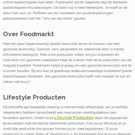
online boodschappen kan doen. Foodmarkt zal de volgende dag de bestelde
boodschappen thuisbezorgen. Dit doen wij in heel Nederland. Je hoeft er de
deur niet voor uit. Profiteer van de voordelen van grootverpakkingen
gecombineerd met het "vers van de markt" gevoel.
Over Foodmarkt
Mensen gaan tegenwoordig steeds bewuster leven en kiezen voor een
gezonde levensstijl. Gezond, vers, gevarieerd en voldoende eten is hierbij
ontzettend belangrijk. Met onze producten willen we jou inspireren en
motiveren om gezonde maaltijden klaar te maken met verse producten van de
hoogste kwaliteit. Foodmarkt helpt je graag om een gezonde levensstijl vast te
kunnen houden. Bij ons kan je goedkoop restaurantwaardige kwalitatief goede
boodschappen bestellen. Een gezonde levensstijl hoeft niet moeilijk te zijn en
zeker niet duur!
Lifestyle Producten
De behoefte aan bepaalde voeding is voornamelijk afhankelijk van je leefstijl.
Vegetariërs hebben bijvoorbeeld een heel ander voedingspatroon dan
fanatieke sporters. Onder onze
Lifestyle Producten
staan de populairste
levensstijlen met de daarbij behorende producten. Kies jouw lifestyle en je
vindt alle producten die passen binnen jouw voedingspatroon. Of jouw
levensstijl nu Halal, Paleo of Vegetarisch is, bij Foodmarkt doe je jouw lifestyle