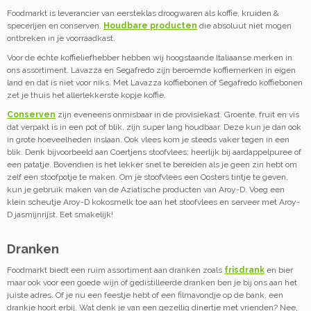
Foodmarkt is leverancier van eersteklas droogwaren als koffie, kruiden &
specerijen en conserven.
Houdbare producten
die absoluut niet mogen
ontbreken in je voorraadkast.
Voor de échte koffieliefhebber hebben wij hoogstaande Italiaanse merken in
ons assortiment. Lavazza en Segafredo zijn beroemde koffiemerken in eigen
land en dat is niet voor niks. Met Lavazza koffiebonen of Segafredo koffiebonen
zet je thuis het allerlekkerste kopje koffie.
Conserven
zijn eveneens onmisbaar in de provisiekast. Groente, fruit en vis
dat verpakt is in een pot of blik, zijn super lang houdbaar. Deze kun je dan ook
in grote hoeveelheden inslaan. Ook vlees kom je steeds vaker tegen in een
blik. Denk bijvoorbeeld aan Coertjens stoofvlees; heerlijk bij aardappelpuree of
een patatje. Bovendien is het lekker snel te bereiden als je geen zin hebt om
zelf een stoofpotje te maken. Om je stoofvlees een Oosters tintje te geven,
kun je gebruik maken van de Aziatische producten van Aroy-D. Voeg een
klein scheutje Aroy-D kokosmelk toe aan het stoofvlees en serveer met Aroy-
D jasmijnrijst. Eet smakelijk!
Dranken
Foodmarkt biedt een ruim assortiment aan dranken zoals
frisdrank
en bier
maar ook voor een goede wijn of gedistilleerde dranken ben je bij ons aan het
juiste adres. Of je nu een feestje hebt of een filmavondje op de bank, een
drankje hoort erbij. Wat denk je van een gezellig dinertje met vrienden? Nee,