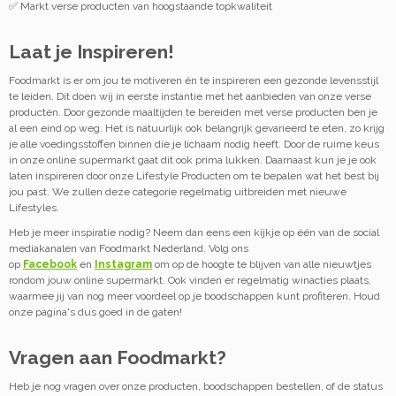
✅ Markt verse producten van hoogstaande topkwaliteit
Laat je Inspireren!
Foodmarkt is er om jou te motiveren én te inspireren een gezonde levensstijl
te leiden. Dit doen wij in eerste instantie met het aanbieden van onze verse
producten. Door gezonde maaltijden te bereiden met verse producten ben je
al een eind op weg. Het is natuurlijk ook belangrijk gevarieerd te eten, zo krijg
je alle voedingsstoffen binnen die je lichaam nodig heeft. Door de ruime keus
in onze online supermarkt gaat dit ook prima lukken. Daarnaast kun je je ook
laten inspireren door onze Lifestyle Producten om te bepalen wat het best bij
jou past. We zullen deze categorie regelmatig uitbreiden met nieuwe
Lifestyles.
Heb je meer inspiratie nodig? Neem dan eens een kijkje op één van de social
mediakanalen van Foodmarkt Nederland. Volg ons
op
Facebook
en
Instagram
om op de hoogte te blijven van alle nieuwtjes
rondom jouw online supermarkt. Ook vinden er regelmatig winacties plaats,
waarmee jij van nog meer voordeel op je boodschappen kunt profiteren. Houd
onze pagina's dus goed in de gaten!
Vragen aan Foodmarkt?
Heb je nog vragen over onze producten, boodschappen bestellen, of de status