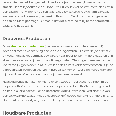
verwerking verpakt en gekoeld. Hierdoor blijven ze heerlijk vers en vol van
smaak. Neem bijvoorbeeld de Prosciutto Crudo; lekker op een borrelplank of in
een salade met vijgen en geitenkaas. Deze smaakvolle rauwe ham wordt al
eeuwen op traditionele wijze bereidt. Prosciutto Crudo ham wordt gepekeld
en aan de lucht gedroogd. Dit maakt dat deze ham zelfs bij kamertemperatuur
extra lang houdbaar is.
Diepvries Producten
Onze
diepvriesproducten
(ook wel vries verse producten genoemd)
worden direct na verwerking snel en diep ingevroren. Hierdoor blijven smaak
en voedingswaarde optimaal bewaard en dat proef je. Sommige producten zijn
alleen bevroren verkrijgbaar, zoals tijgergarnalen. Black tiger garnalen worden
voornamelijk gekweekt in Azië. Zouden deze vers verscheept worden, zijn de
tijgergarnalen bedorven voor ze in Europa aankomen. Zelfs de ‘verse’ garnalen
bij de visboer of in de supermarkt zijn bevroren geweest.
Naast diepvries garnalen en vis, is er ook steeds meer vlees te vinden in de
diepvries. Kipfilet is een erg populair diepvriesproduct. Kipfilet is erg gezond
en kan in allerlei verschillende gerechten gebruikt worden. Wat dacht je van
een lauwwarme salade met geroosterde kipfiletreepjes? Om je vingers bij af te
likken. Al deze heerlijke gerechten kan je vinden in onze online supermarkt.
Houdbare Producten