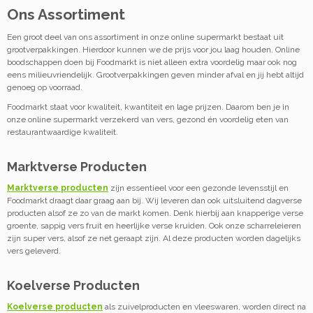
Ons Assortiment
Een groot deel van ons assortiment in onze online supermarkt bestaat uit
grootverpakkingen. Hierdoor kunnen we de prijs voor jou laag houden. Online
boodschappen doen bij Foodmarkt is niet alleen extra voordelig maar ook nog
eens milieuvriendelijk. Grootverpakkingen geven minder afval en jij hebt altijd
genoeg op voorraad.
Foodmarkt staat voor kwaliteit, kwantiteit en lage prijzen. Daarom ben je in
onze online supermarkt verzekerd van vers, gezond én voordelig eten van
restaurantwaardige kwaliteit.
Marktverse Producten
Marktverse producten
zijn essentieel voor een gezonde levensstijl en
Foodmarkt draagt daar graag aan bij. Wij leveren dan ook uitsluitend dagverse
producten alsof ze zo van de markt komen. Denk hierbij aan knapperige verse
groente, sappig vers fruit en heerlijke verse kruiden. Ook onze scharreleieren
zijn super vers, alsof ze net geraapt zijn. Al deze producten worden dagelijks
vers geleverd.
Koelverse Producten
Koelverse producten
als zuivelproducten en vleeswaren, worden direct na