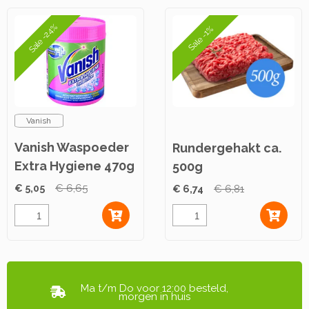
Sale -24%
Sale -1%
Vanish
Vanish Waspoeder
Rundergehakt ca.
Extra Hygiene 470g
500g
€ 5,05
€ 6,65
€ 6,74
€ 6,81
Ma t/m Do voor 12:00 besteld,
morgen in huis