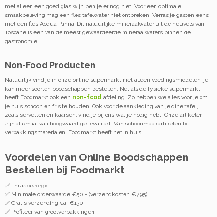
met alleen een goed glas wijn ben je er nog niet. Voor een optimale
smaakbeleving mag een fles tafelwater niet ontbreken. Verras je gasten eens
met een fles Acqua Panna. Dit natuurlijke mineraalwater uit de heuvels van
Toscane is één van de meest gewaardeerde mineraalwaters binnen de
gastronomie.
Non-Food Producten
Natuurlijk vind je in onze online supermarkt niet alleen voedingsmiddelen, je
kan meer soorten boodschappen bestellen. Net als de fysieke supermarkt
heeft Foodmarkt ook een
non-food
afdeling. Zo hebben we alles voor je om
je huis schoon en fris te houden. Ook voor de aankleding van je dinertafel,
zoals servetten en kaarsen, vind je bij ons wat je nodig hebt. Onze artikelen
zijn allemaal van hoogwaardige kwaliteit. Van schoonmaakartikelen tot
verpakkingsmaterialen, Foodmarkt heeft het in huis.
Voordelen van Online Boodschappen
Bestellen bij Foodmarkt
✅ Thuisbezorgd
✅ Minimale orderwaarde €50,- (verzendkosten €7,95)
✅ Gratis verzending v.a. €150,-
✅ Profiteer van grootverpakkingen