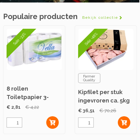
Populaire producten
Bekijk collectie
Sale -48%
Sale -33%
Farmer
Quality
8 rollen
Kipfilet per stuk
Toiletpapier 3-
ingevroren ca. 5kg
laags
€ 2,81
€ 4,22
€ 36,51
€ 70,26