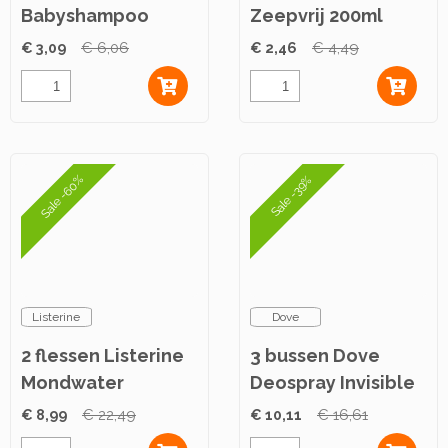
Babyshampoo
Zeepvrij 200ml
Normal 250ml
€ 3,09
€ 6,06
€ 2,46
€ 4,49
Sale -60%
Sale -39%
Listerine
Dove
2 flessen Listerine
3 bussen Dove
Mondwater
Deospray Invisible
Coolmint 500ml
Dry 150ml
€ 8,99
€ 22,49
€ 10,11
€ 16,61