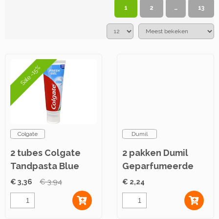
1
2
…
13
Sale -15%
Colgate
Dumil
2 tubes Colgate
2 pakken Dumil
Tandpasta Blue
Geparfumeerde
Fresh Gel 75ml
Luierzakjes 50st
€ 3,36
€ 3,94
€ 2,24