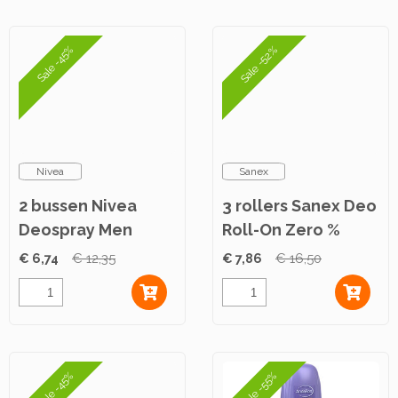
Sale -52%
Sale -45%
Nivea
Sanex
2 bussen Nivea
3 rollers Sanex Deo
Deospray Men
Roll-On Zero %
Sport 150ml
Normal Skin 50ml
€ 6,74
€ 12,35
€ 7,86
€ 16,50
Sale -45%
Sale -55%