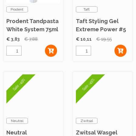
Prodent
Taft
Prodent Tandpasta
Taft Styling Gel
White System 75ml
Extreme Power #5
300ml
€ 3,83
€ 7,88
€ 10,11
€ 19,55
Sale -49%
Sale -45%
Neutral
Zwitsal
Neutral
Zwitsal Wasgel