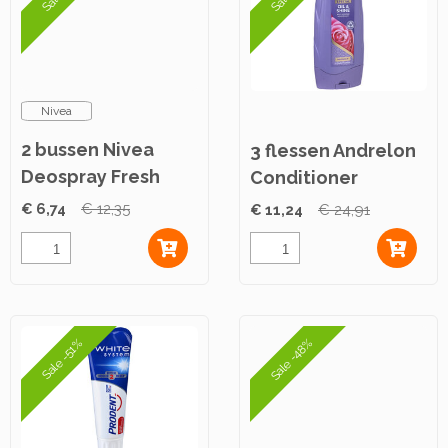
Nivea
2 bussen Nivea
3 flessen Andrelon
Deospray Fresh
Conditioner
Comfort 0% 150ml
Special Oil & Shine
€ 6,74
€ 12,35
€ 11,24
€ 24,91
300ml
Sale -48%
Sale -51%