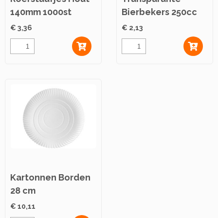
140mm 1000st
Bierbekers 250cc
50st
€ 3,36
€ 2,13
Kartonnen Borden
28 cm
€ 10,11