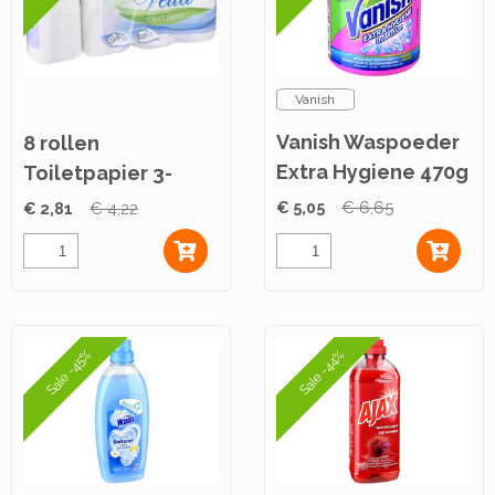
Vanish
Vanish Waspoeder
8 rollen
Extra Hygiene 470g
Toiletpapier 3-
laags
€ 5,05
€ 6,65
€ 2,81
€ 4,22
Sale -45%
Sale -44%