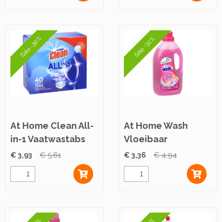
Sale -30%
Sale -32%
At Home Clean All-
At Home Wash
in-1 Vaatwastabs
Vloeibaar
40st
Wasmiddel Color
€ 3,93
€ 5,61
€ 3,36
€ 4,94
1,5L