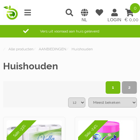
0
0,00
Vers uit voorraad aan huis geleverd
/
Alle producten
/
AANBIEDINGEN
/
Huishouden
Huishouden
1
2
Sale -24%
Sale -33%