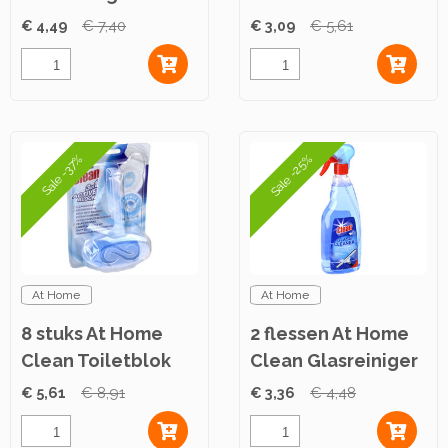
Lemon 1L
750ml
€ 4,49
€ 7,40
€ 3,09
€ 5,61
Sale -25%
Sale -37%
At Home
At Home
8 stuks At Home
2 flessen At Home
Clean Toiletblok
Clean Glasreiniger
Aqua 40g
750ml
€ 5,61
€ 8,91
€ 3,36
€ 4,48