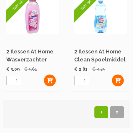
Sale -45%
Sale -34%
2 flessen At Home
2 flessen At Home
Wasverzachter
Clean Spoelmiddel
750ml
500ml
€ 3,09
€ 5,61
€ 2,81
€ 4,25
1
2