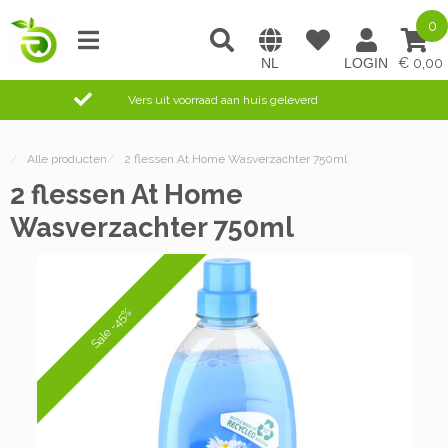
0
0,00
Vers uit voorraad aan huis geleverd
/
Alle producten
/
2 flessen At Home Wasverzachter 750ml
2 flessen At Home
Wasverzachter 750ml
Sale -45%