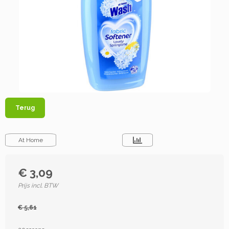
Terug
At Home
€ 3,09
Prijs incl. BTW
€ 5,61