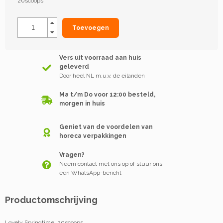
20scoops
Toevoegen
Vers uit voorraad aan huis
geleverd
Door heel NL m.u.v. de eilanden
Ma t/m Do voor 12:00 besteld,
morgen in huis
Geniet van de voordelen van
horeca verpakkingen
Vragen?
Neem contact met ons op of stuur ons
een WhatsApp-bericht
Productomschrijving
Lovely Springtime, 20scoops