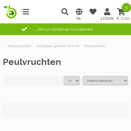
0
0,00
Vers uit voorraad aan huis geleverd
/
Alle producten
/
Aardappel, groente en fruit
/
Peulvruchten
Peulvruchten