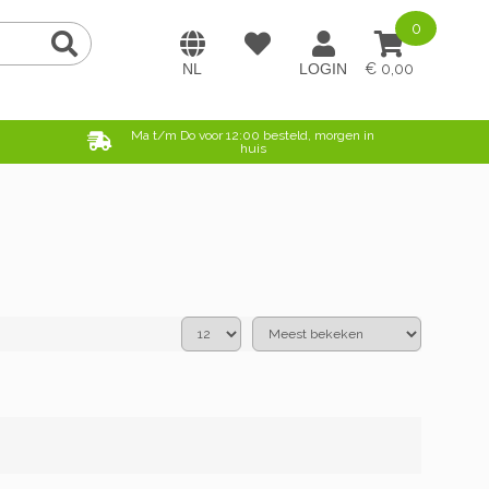
0
0,00
e
Ma t/m Do voor 12:00 besteld, morgen in
huis