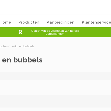
Home
Producten
Aanbiedingen
Klantenservic
Geniet van de voordelen van horeca
verpakkingen
ducten
/
Wijn en bubbels
 en bubbels