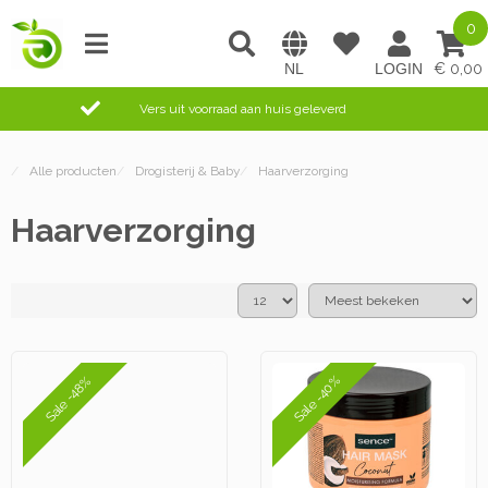
0
0,00
Vers uit voorraad aan huis geleverd
/
Alle producten
/
Drogisterij & Baby
/
Haarverzorging
Haarverzorging
Sale -40%
Sale -48%