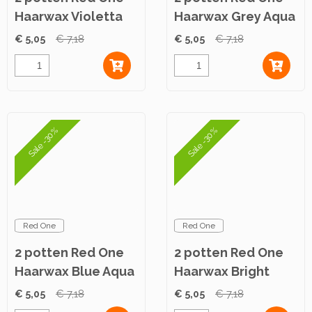
Haarwax Violetta
Haarwax Grey Aqua
Aqua 150ml
150ml
€ 5,05
€ 7,18
€ 5,05
€ 7,18
Sale -30%
Sale -30%
Red One
Red One
2 potten Red One
2 potten Red One
Haarwax Blue Aqua
Haarwax Bright
150ml
White Aqua 150ml
€ 5,05
€ 7,18
€ 5,05
€ 7,18