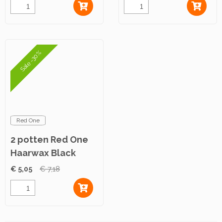
Sale -30%
Red One
2 potten Red One
Haarwax Black
Aqua 150ml
€ 5,05
€ 7,18