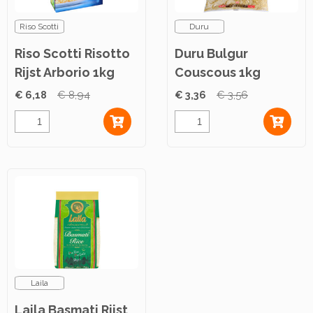
Riso Scotti
Duru
Riso Scotti Risotto
Duru Bulgur
Rijst Arborio 1kg
Couscous 1kg
€ 6,18
€ 8,94
€ 3,36
€ 3,56
Laila
Laila Basmati Rijst