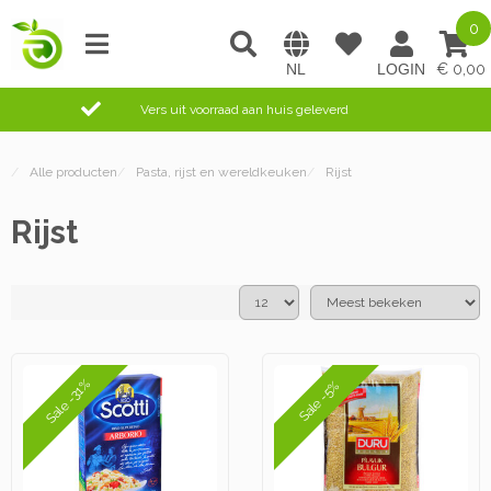
0
0,00
Vers uit voorraad aan huis geleverd
/
Alle producten
/
Pasta, rijst en wereldkeuken
/
Rijst
Rijst
Sale -31%
Sale -5%