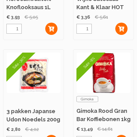
Knoflooksaus 1L
Kant & Klaar HOT
520g
€ 3,93
€ 5,05
€ 3,36
€ 5,61
Sale -30%
Sale -8%
Gimoka
Gimoka Rood Gran
3 pakken Japanse
Bar Koffiebonen 1kg
Udon Noedels 200g
€ 13,49
€ 14,61
€ 2,80
€ 4,02