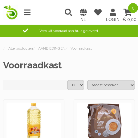
0
0,00
Vers uit voorraad aan huis geleverd
/
Alle producten
/
AANBIEDINGEN
/
Voorraadkast
Voorraadkast