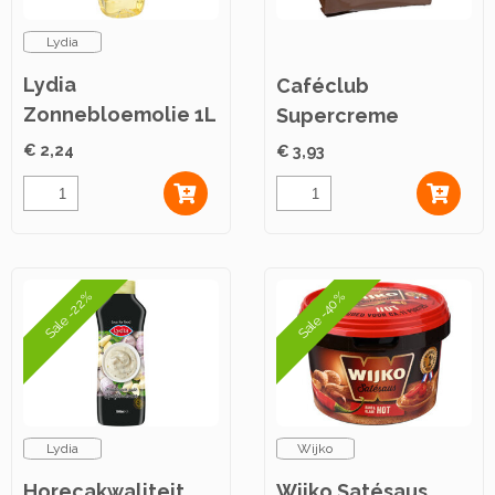
Lydia
Lydia
Caféclub
Zonnebloemolie 1L
Supercreme
Koffiepads Dark
€ 2,24
€ 3,93
Roast 36st
Sale -22%
Sale -40%
Lydia
Wijko
Horecakwaliteit
Wijko Satésaus