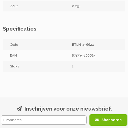
Zout
0,2g-
Specificaties
Code
BTLN_436624
EAN
8717953166685
Stuks
1
Inschrijven voor onze nieuwsbrief.
Abonneren