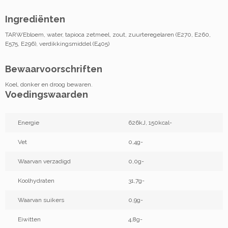
Ingrediënten
TARWEbloem, water, tapioca zetmeel, zout, zuurteregelaren (E270, E260,
E575, E296), verdikkingsmiddel (E405)
Bewaarvoorschriften
Koel, donker en droog bewaren.
Voedingswaarden
Energie
626kJ, 150kcal-
Vet
0,4g-
Waarvan verzadigd
0,0g-
Koolhydraten
31,7g-
Waarvan suikers
0,9g-
Eiwitten
4,8g-