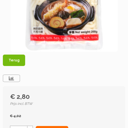
Terug
€ 2,80
Prijs incl. BTW
€ 4,02