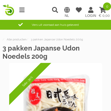
0
0,00
Vers uit voorraad aan huis geleverd
/
Alle producten
/
3 pakken Japanse Udon Noedels 200g
3 pakken Japanse Udon
Noedels 200g
Sale -30%