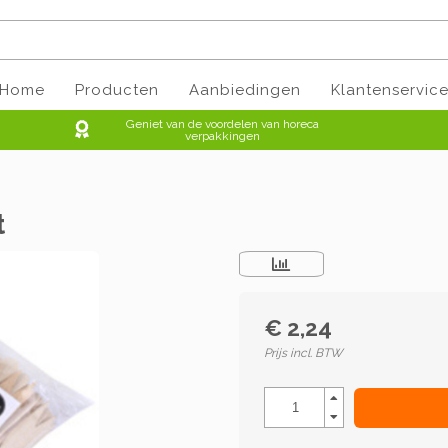
Home
Producten
Aanbiedingen
Klantenservic
Geniet van de voordelen van horeca
verpakkingen
t
€ 2,24
Prijs incl. BTW