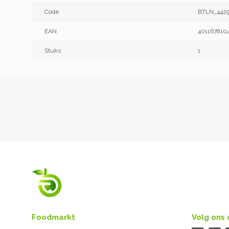
Code
BTLN_4429
EAN
401167810
Stuks
1
Foodmarkt
Volg ons 