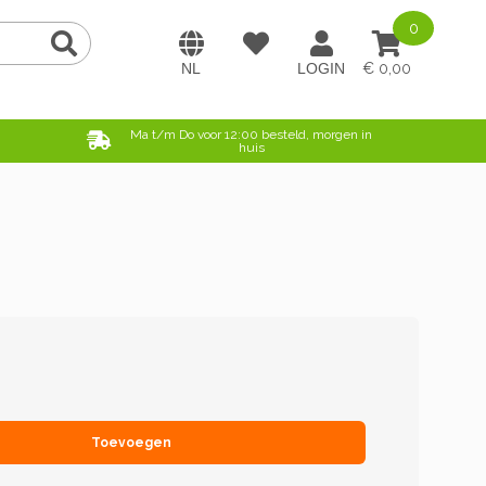
0
0,00
e
Ma t/m Do voor 12:00 besteld, morgen in
huis
Toevoegen