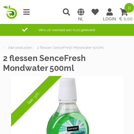
0
0,00
Vers uit voorraad aan huis geleverd
/
Alle producten
/
2 flessen SenceFresh Mondwater 500ml
2 flessen SenceFresh
Mondwater 500ml
Sale -37%