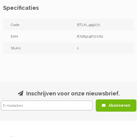
Specificaties
Code
BTLN_459272
EAN
8718924872062
Stuks
1
Inschrijven voor onze nieuwsbrief.
Abonneren