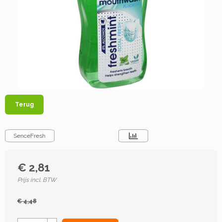
Terug
SenceFresh
€ 2,81
Prijs incl. BTW
€ 4,48