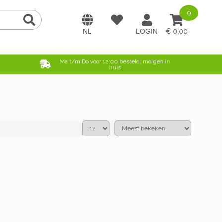
0
0,00
e
Ma t/m Do voor 12:00 besteld, morgen in
huis