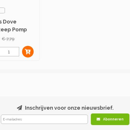
ks Dove
zeep Pomp
ber Fresh
€ 7,79
 250ml
Inschrijven voor onze nieuwsbrief.
Abonneren