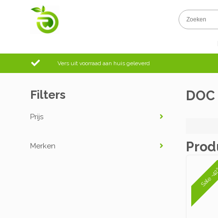
Vers uit voorraad aan huis geleverd
Filters
DOC
Prijs
Prod
Merken
Sale -4