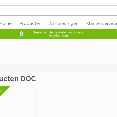
Home
Producten
Aanbiedingen
Klantenservic
Geniet van de voordelen van horeca
verpakkingen
ucten DOC
2%