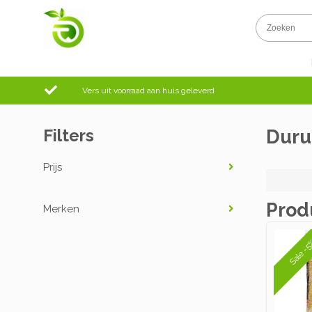
Vers uit voorraad aan huis geleverd
Filters
Duru
Prijs
Prod
Merken
Sale -