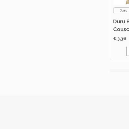
Duru
Duru 
Cousc
€ 3,36