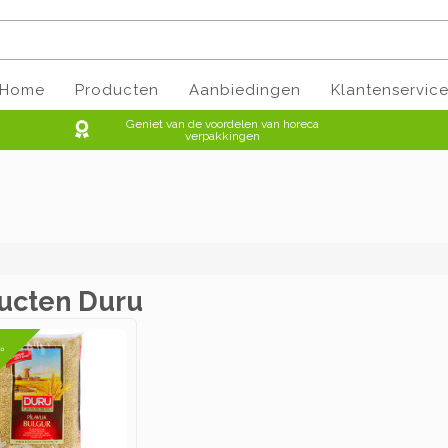
Home
Producten
Aanbiedingen
Klantenservic
Geniet van de voordelen van horeca
verpakkingen
ucten Duru
5%