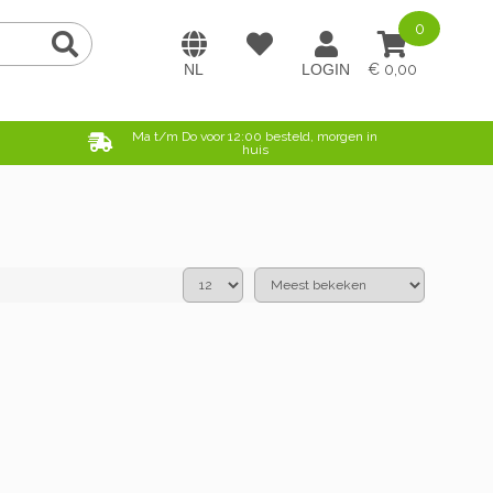
0
0,00
e
Ma t/m Do voor 12:00 besteld, morgen in
huis