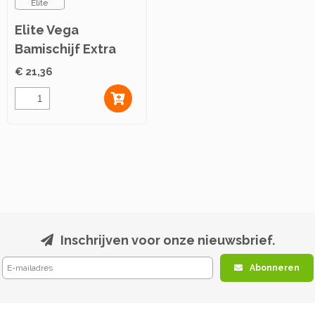
Elite
Elite Vega
Bamischijf Extra
Pittig ca. 18x130g
€ 21,36
Inschrijven voor onze nieuwsbrief.
Abonneren