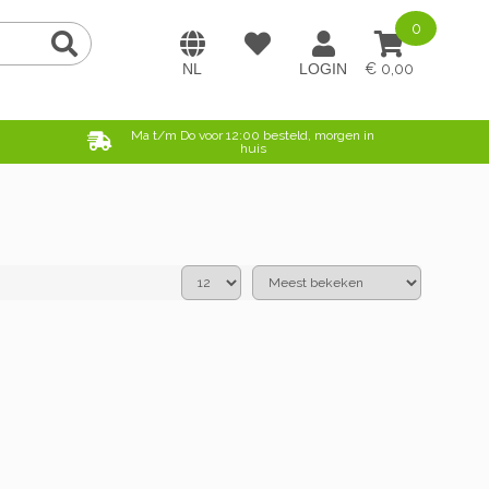
0
0,00
e
Ma t/m Do voor 12:00 besteld, morgen in
huis