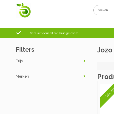
Vers uit voorraad aan huis geleverd
Filters
Jozo
Prijs
Prod
Merken
Sale -5