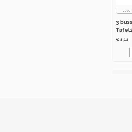
Jozo
3 bus
Tafel
€ 1,11