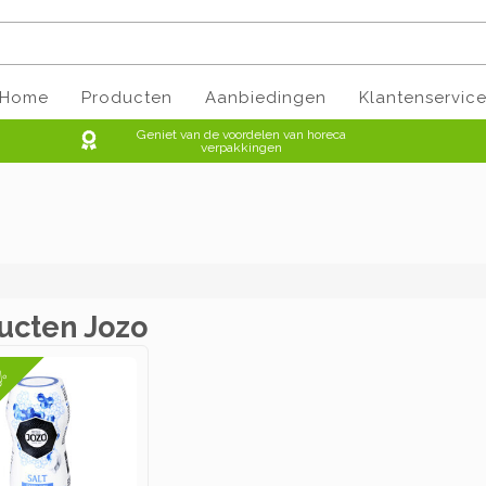
Home
Producten
Aanbiedingen
Klantenservic
Geniet van de voordelen van horeca
verpakkingen
ucten Jozo
9%