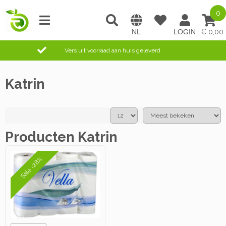
0
0,00
Vers uit voorraad aan huis geleverd
Katrin
Producten Katrin
Sale -28%