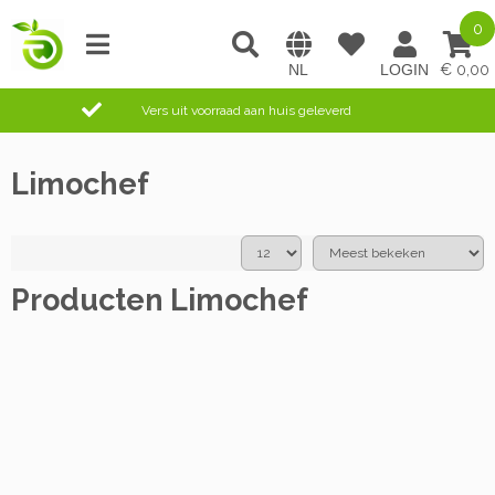
0
0,00
Vers uit voorraad aan huis geleverd
Limochef
Producten Limochef