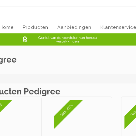
Home
Producten
Aanbiedingen
Klantenservic
Geniet van de voordelen van horeca
verpakkingen
gree
ucten Pedigree
0%
Sal
Sale -67%