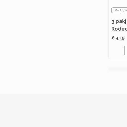
Pedigre
3 pak
Rodeo
123g
€ 4,49