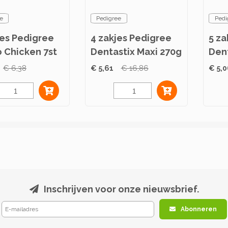
e
Pedigree
Pedi
jes Pedigree
4 zakjes Pedigree
5 za
 Chicken 7st
Dentastix Maxi 270g
Den
180
€ 6,38
€ 5,61
€ 16,86
€ 5,
Inschrijven voor onze nieuwsbrief.
Abonneren