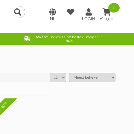
0
0,00
e
Ma t/m Do voor 12:00 besteld, morgen in
huis
e -62%