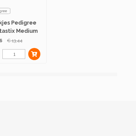
gree
kjes Pedigree
tastix Medium
g
06
€ 13,44