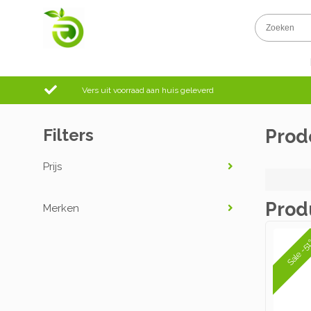
Vers uit voorraad aan huis geleverd
Filters
Prod
Prijs
Prod
Merken
Sale -5