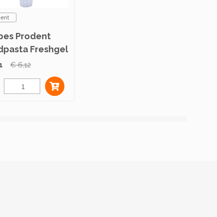
dent
ubes Prodent
dpasta Freshgel
l
1
€ 6,12