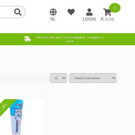
0
0,00
e
Ma t/m Do voor 12:00 besteld, morgen in
huis
e -38%