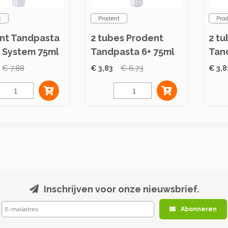
t
Prodent
Pro
nt Tandpasta
2 tubes Prodent
2 t
 System 75ml
Tandpasta 6+ 75ml
Tan
75m
€ 7,88
€ 3,83
€ 6,73
€ 3,8
Inschrijven voor onze nieuwsbrief.
Abonneren