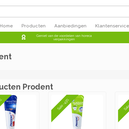
Home
Producten
Aanbiedingen
Klantenservic
Geniet van de voordelen van horeca
verpakkingen
ent
ucten Prodent
Sal
Sale -43%
1%