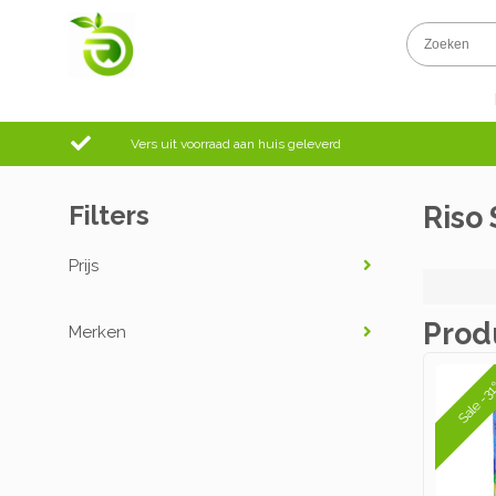
Vers uit voorraad aan huis geleverd
Filters
Riso 
Prijs
Prod
Merken
Sale -3