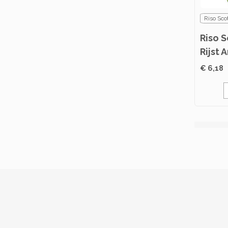
Riso Scot
Riso S
Rijst 
€ 6,18