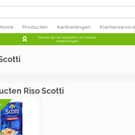
Home
Producten
Aanbiedingen
Klantenservic
Geniet van de voordelen van horeca
verpakkingen
Scotti
ucten Riso Scotti
1%