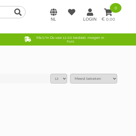
0
0,00
e
Ma t/m Do voor 12:00 besteld, morgen in
huis