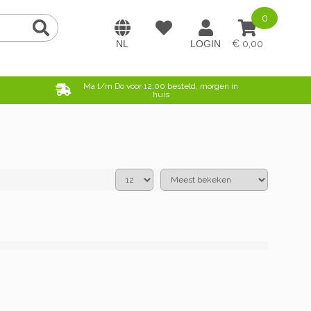
0
0,00
e
Ma t/m Do voor 12:00 besteld, morgen in
huis