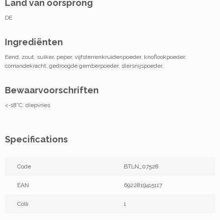
Land van oorsprong
DE
Ingrediënten
Eend, zout, suiker, peper, vijfsterrenkruidenpoeder, knoflookpoeder,
corriandekracht, gedroogde gemberpoeder, stersnijspoeder.
Bewaarvoorschriften
<-18°C. diepvries
Specifications
Code
BTLN_07528
EAN
6922819415117
Colli
1