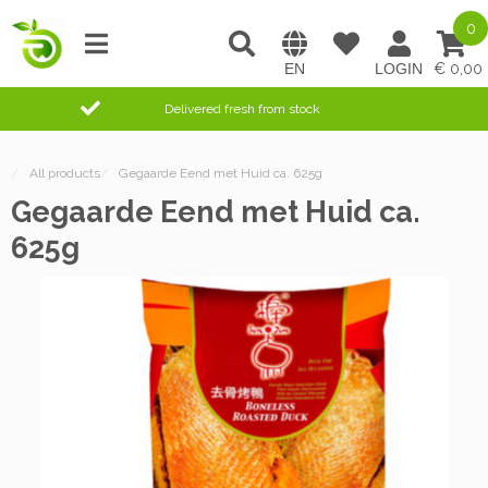
0
0,00
Delivered fresh from stock
/
All products
/
Gegaarde Eend met Huid ca. 625g
Gegaarde Eend met Huid ca.
625g