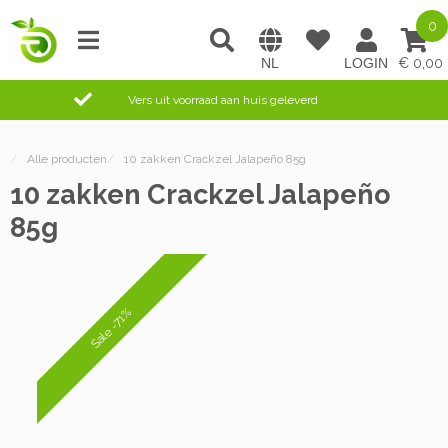
0
0,00
Vers uit voorraad aan huis geleverd
/
Alle producten
/
10 zakken Crackzel Jalapeño 85g
10 zakken Crackzel Jalapeño
85g
Sale -71%