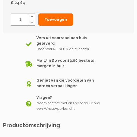
€ 24,64
Toevoegen
Vers uit voorraad aan huis
geleverd
Door heel NL m.u.v. de eilanden
Ma t/m Do voor 12:00 besteld,
morgen in huis
Geniet van de voordelen van
horeca verpakkingen
Vragen?
Neem contact met ons op of stuur ons
een WhatsApp-bericht
Productomschrijving