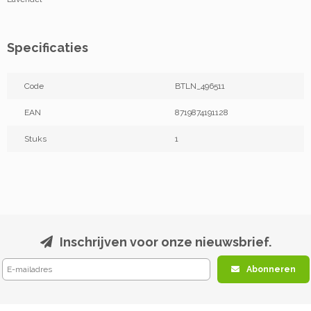
Specificaties
Code
BTLN_496511
EAN
8719874191128
Stuks
1
Inschrijven voor onze nieuwsbrief.
Abonneren