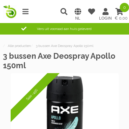
0
0,00
Vers uit voorraad aan huis geleverd
/
Alle producten
/
3 bussen Axe Deospray Apollo 150ml
3 bussen Axe Deospray Apollo
150ml
Sale -49%