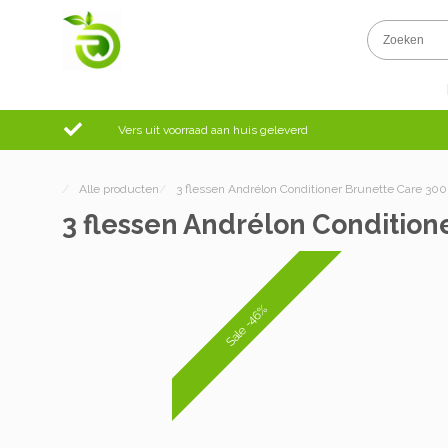
Vers uit voorraad aan huis geleverd
/
Alle producten
/
3 flessen Andrélon Conditioner Brunette Care 30
3 flessen Andrélon Condition
Sale -46%