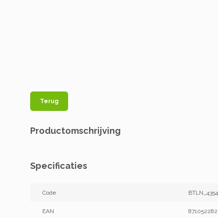
Terug
Productomschrijving
Specificaties
Code
BTLN_435
EAN
87105228