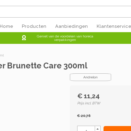
Home
Producten
Aanbiedingen
Klantenservic
Geniet van de voordelen van horeca
verpakkingen
0ml
er Brunette Care 300ml
Andrelon
€ 11,24
Prijs incl. BTW
€ 20,76