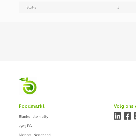
Stuks
1
Foodmarkt
Volg ons 
Blankenstein 265
7943 PG
Meppel, Nederland