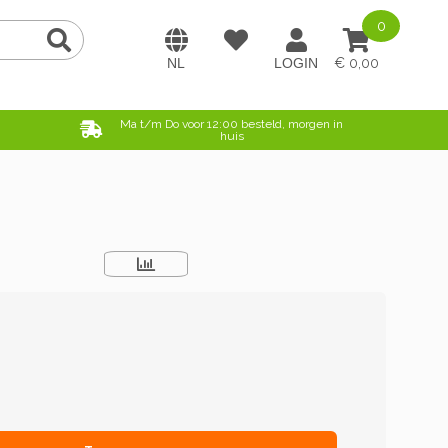
0
0,00
e
Ma t/m Do voor 12:00 besteld, morgen in
huis