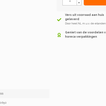
Vers uit voorraad aan huis
geleverd
Door heel NL m.u.v. de eilanden
Geniet van de voordelen 
horeca verpakkingen
466
20650