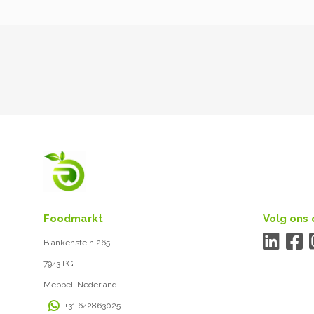
Foodmarkt
Volg ons 
Blankenstein 265
7943 PG
Meppel, Nederland
+31 642863025