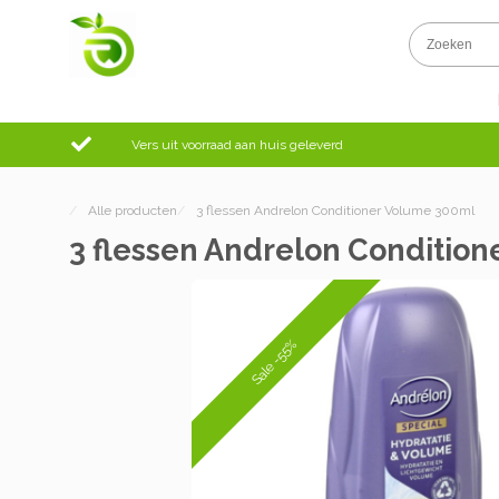
Vers uit voorraad aan huis geleverd
/
Alle producten
/
3 flessen Andrelon Conditioner Volume 300ml
3 flessen Andrelon Conditio
Sale -55%