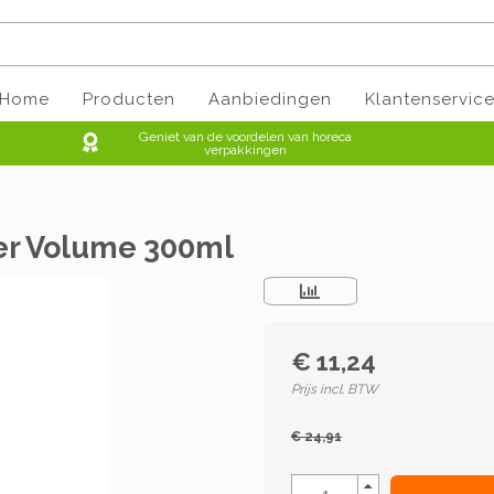
Home
Producten
Aanbiedingen
Klantenservic
Geniet van de voordelen van horeca
verpakkingen
ner Volume 300ml
€ 11,24
Prijs incl. BTW
€ 24,91