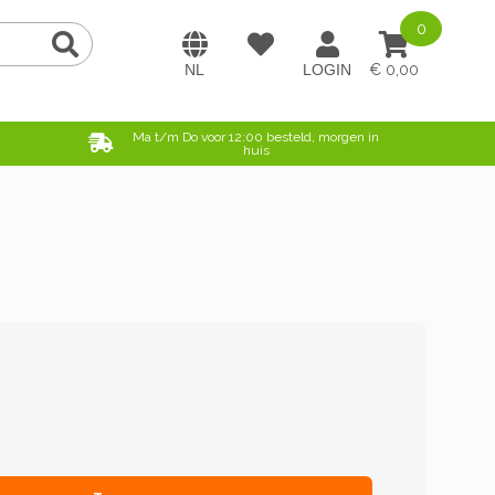
0
0,00
e
Ma t/m Do voor 12:00 besteld, morgen in
huis