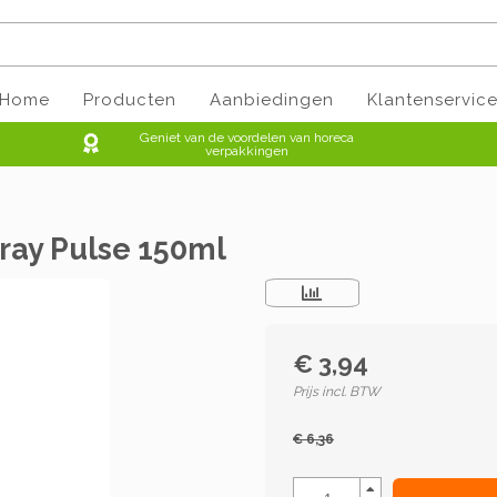
Home
Producten
Aanbiedingen
Klantenservic
Geniet van de voordelen van horeca
verpakkingen
ray Pulse 150ml
€ 3,94
Prijs incl. BTW
€ 6,36