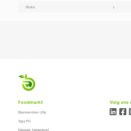
Stuks
1
Foodmarkt
Volg ons 
Blankenstein 265
7943 PG
Meppel, Nederland