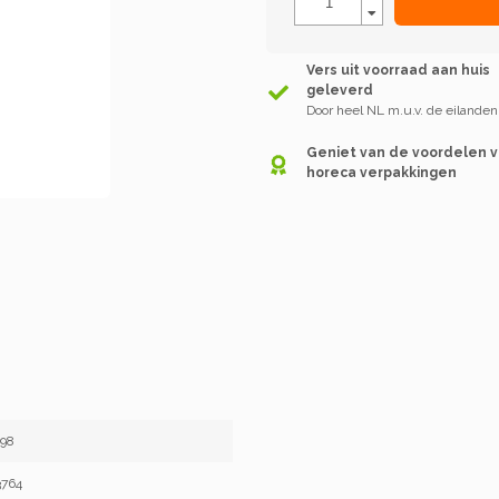
Vers uit voorraad aan huis
geleverd
Door heel NL m.u.v. de eilanden
Geniet van de voordelen 
horeca verpakkingen
98
3764