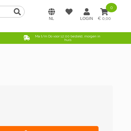
0
0,00
e
Ma t/m Do voor 12:00 besteld, morgen in
huis