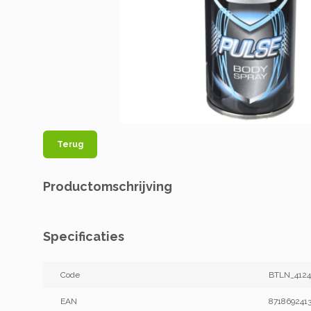
Terug
Productomschrijving
Specificaties
Code
BTLN_4124
EAN
871869241