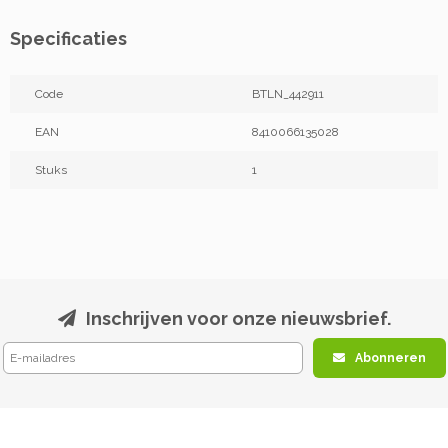
Specificaties
Code
BTLN_442911
EAN
8410066135028
Stuks
1
Inschrijven voor onze nieuwsbrief.
Abonneren