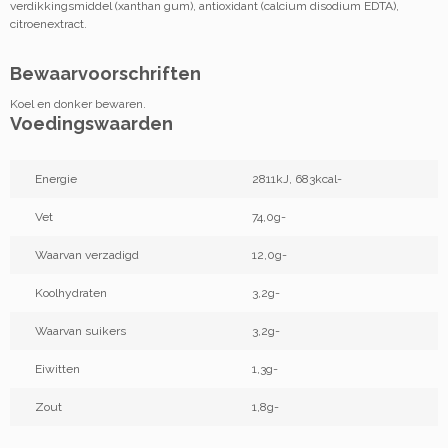
verdikkingsmiddel (xanthan gum), antioxidant (calcium disodium EDTA),
citroenextract.
Bewaarvoorschriften
Koel en donker bewaren.
Voedingswaarden
Energie
2811kJ, 683kcal-
Vet
74,0g-
Waarvan verzadigd
12,0g-
Koolhydraten
3,2g-
Waarvan suikers
3,2g-
Eiwitten
1,3g-
Zout
1,8g-