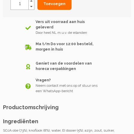
Toevoegen
Vers uit voorraad aan huis
geleverd
Door heel NL m.u.v. de eilanden
Ma t/m Do voor 12:00 besteld,
morgen in huis
Geniet van de voordelen van
horeca verpakkingen
Vragen?
Neem contact met ons op of stuur ons
een WhatsApp-bericht
Productomschrijving
Ingrediënten
SOJA olie (73%), knoflook (8%), water, EI dooier (5%), azijn, zout, suiker,