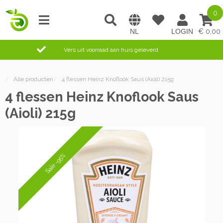
0
0,00
Vers uit voorraad aan huis geleverd
/
Alle producten
/
4 flessen Heinz Knoflook Saus (Aioli) 215g
4 flessen Heinz Knoflook Saus
(Aioli) 215g
Sale -95%