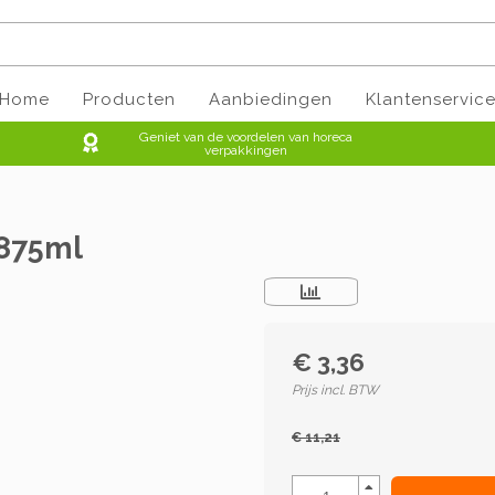
Home
Producten
Aanbiedingen
Klantenservic
Geniet van de voordelen van horeca
verpakkingen
 875ml
€ 3,36
Prijs incl. BTW
€ 11,21