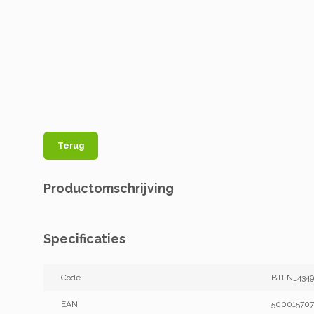
Terug
Productomschrijving
Specificaties
Code
BTLN_434
EAN
500015707