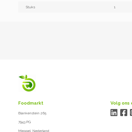
Stuks
1
Foodmarkt
Volg ons 
Blankenstein 265
7943 PG
Meppel, Nederland