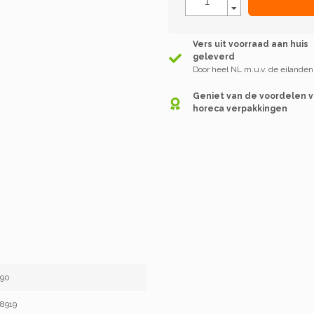
Vers uit voorraad aan huis
geleverd
Door heel NL m.u.v. de eilanden
Geniet van de voordelen 
horeca verpakkingen
990
8919