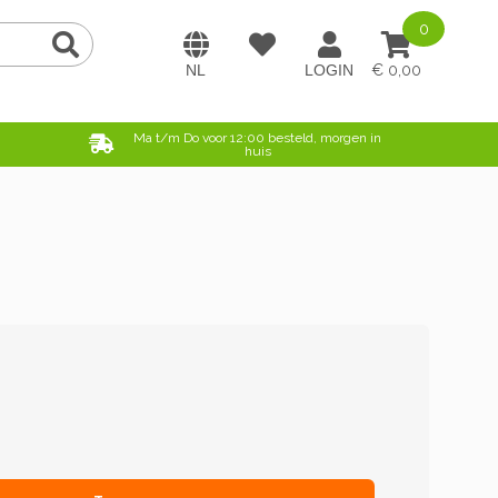
0
0,00
e
Ma t/m Do voor 12:00 besteld, morgen in
huis