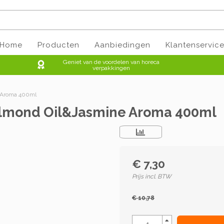
Home
Producten
Aanbiedingen
Klantenservic
Geniet van de voordelen van horeca
verpakkingen
e Aroma 400ml
 Almond Oil&Jasmine Aroma 400ml
€ 7,30
Prijs incl. BTW
€ 10,78