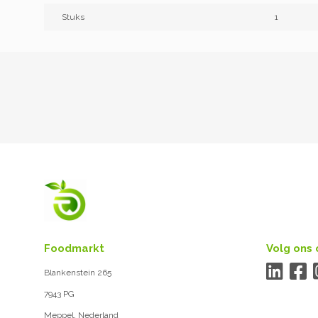
Stuks
1
Foodmarkt
Volg ons 
Blankenstein 265
7943 PG
Meppel, Nederland