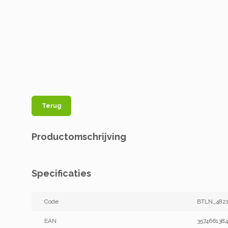
Terug
Productomschrijving
Specificaties
Code
BTLN_4821
EAN
357466138