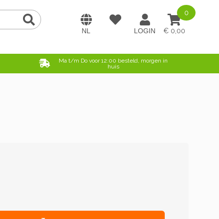
0
0,00
e
Ma t/m Do voor 12:00 besteld, morgen in
huis