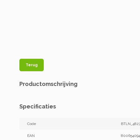
Terug
Productomschrijving
Specificaties
Code
BTLN_482
EAN
800654094