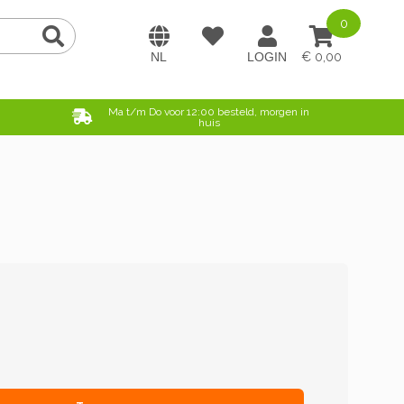
0
0,00
e
Ma t/m Do voor 12:00 besteld, morgen in
huis