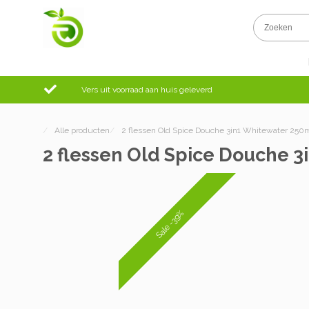
Vers uit voorraad aan huis geleverd
/
Alle producten
/
2 flessen Old Spice Douche 3in1 Whitewater 250
2 flessen Old Spice Douche 
Sale -39%