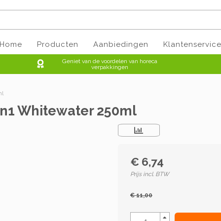
Home
Producten
Aanbiedingen
Klantenservic
Geniet van de voordelen van horeca
verpakkingen
ml
3in1 Whitewater 250ml
€ 6,74
Prijs incl. BTW
€ 11,00