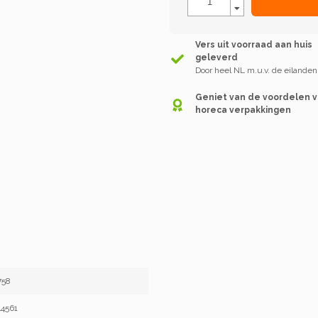
Vers uit voorraad aan huis
geleverd
Door heel NL m.u.v. de eilanden
Geniet van de voordelen 
horeca verpakkingen
758
4561