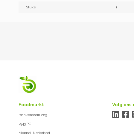
Stuks
1
Foodmarkt
Volg ons 
Blankenstein 265
7943 PG
Meppel, Nederland