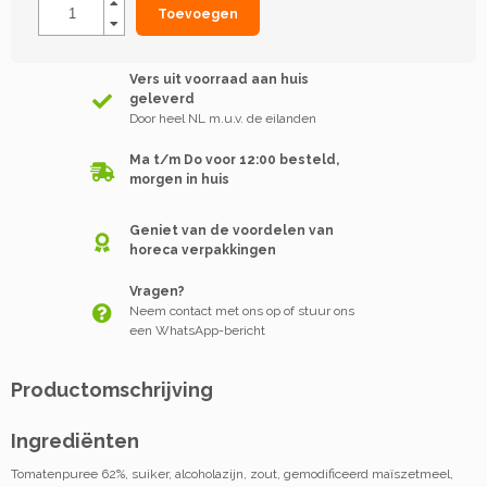
Toevoegen
Vers uit voorraad aan huis
geleverd
Door heel NL m.u.v. de eilanden
Ma t/m Do voor 12:00 besteld,
morgen in huis
Geniet van de voordelen van
horeca verpakkingen
Vragen?
Neem contact met ons op of stuur ons
een WhatsApp-bericht
Productomschrijving
Ingrediënten
Tomatenpuree 62%, suiker, alcoholazijn, zout, gemodificeerd maïszetmeel,