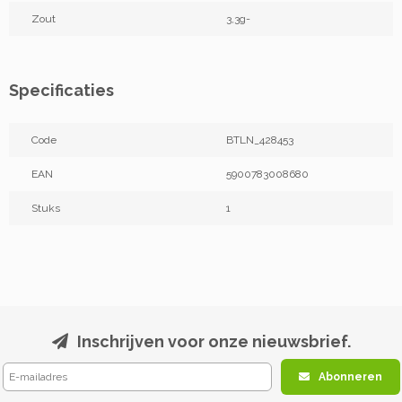
Zout
3,3g-
Specificaties
Code
BTLN_428453
EAN
5900783008680
Stuks
1
Inschrijven voor onze nieuwsbrief.
Abonneren