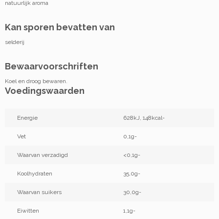
natuurlijk aroma
Kan sporen bevatten van
selderij
Bewaarvoorschriften
Koel en droog bewaren.
Voedingswaarden
Energie
628kJ, 148kcal-
Vet
0,1g-
Waarvan verzadigd
<0,1g-
Koolhydraten
35,0g-
Waarvan suikers
30,0g-
Eiwitten
1,1g-