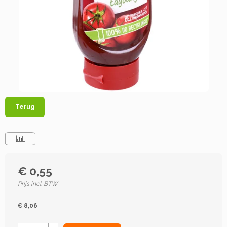
Terug
€ 0,55
Prijs incl. BTW
€ 8,06