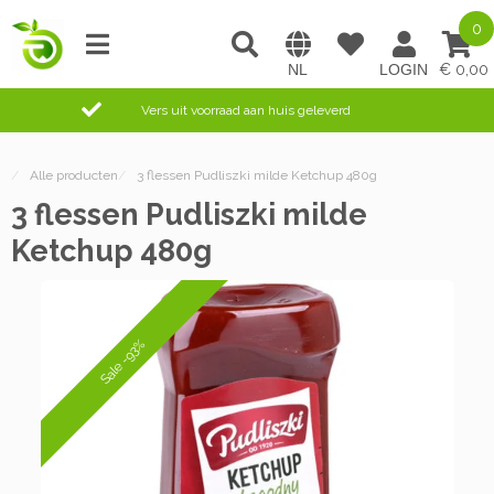
0
0,00
Vers uit voorraad aan huis geleverd
/
Alle producten
/
3 flessen Pudliszki milde Ketchup 480g
3 flessen Pudliszki milde
Ketchup 480g
Sale -93%