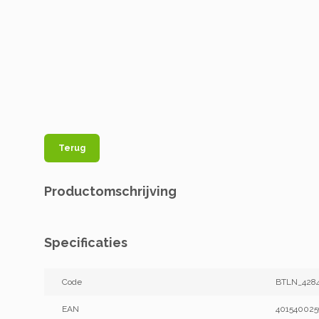
Terug
Productomschrijving
Specificaties
Code
BTLN_428
EAN
401540025