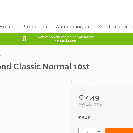
Home
Producten
Aanbiedingen
Klantenservic
Geniet van de voordelen van horeca
verpakkingen
0st
d Classic Normal 10st
€ 4,49
Prijs incl. BTW
€ 6,28