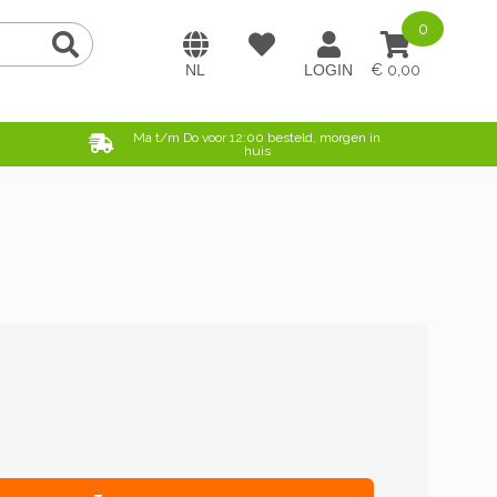
0
0,00
e
Ma t/m Do voor 12:00 besteld, morgen in
huis