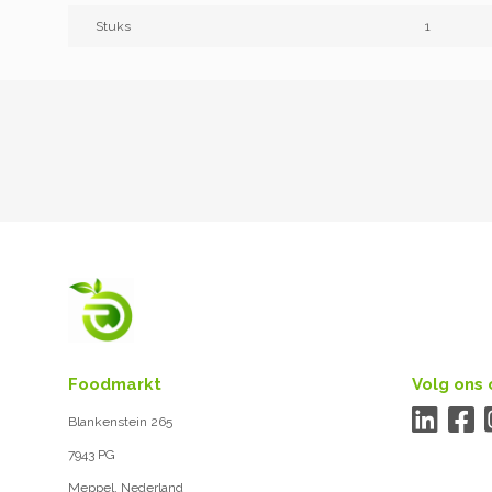
Stuks
1
Foodmarkt
Volg ons 
Blankenstein 265
7943 PG
Meppel, Nederland