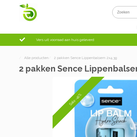
Vers uit voorraad aan huis geleverd
/
Alle producten
/
2 pakken Sence Lippenbalsem 2x4,3g
2 pakken Sence Lippenbalse
Sale -41%