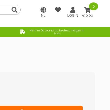
0
0,00
e
Ma t/m Do voor 12:00 besteld, morgen in
huis