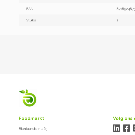
EAN
871892487
Stuks
1
Foodmarkt
Volg ons 
Blankenstein 265