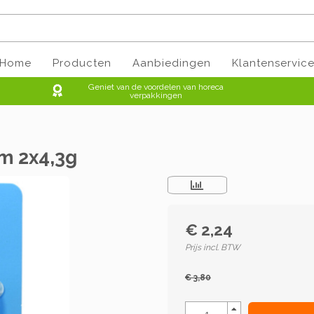
Home
Producten
Aanbiedingen
Klantenservic
Geniet van de voordelen van horeca
verpakkingen
m 2x4,3g
€ 2,24
Prijs incl. BTW
€ 3,80