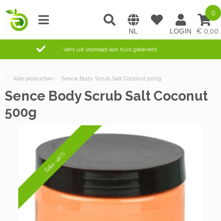
0
0,00
Vers uit voorraad aan huis geleverd
/
Alle producten
/
Sence Body Scrub Salt Coconut 500g
Sence Body Scrub Salt Coconut
500g
Sale -40%