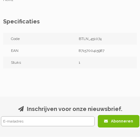
Specificaties
Code
BTLN_451074
EAN
8715700415987
Stuks
1
Inschrijven voor onze nieuwsbrief.
Abonneren