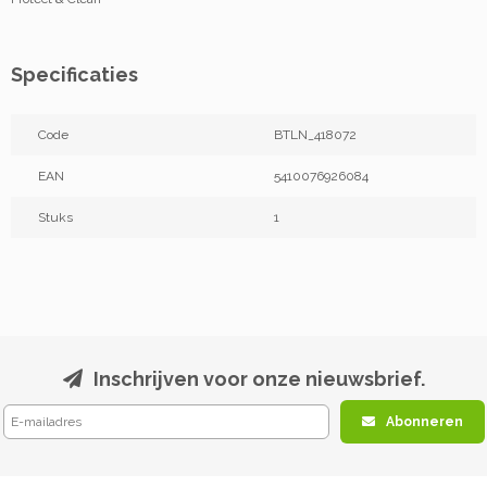
Specificaties
Code
BTLN_418072
EAN
5410076926084
Stuks
1
Inschrijven voor onze nieuwsbrief.
Abonneren