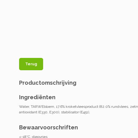
Terug
Productomschrijving
Ingrediënten
Water, TARWEbloem, 17.6% kroketvleesproduct (82.0% rundvlees, zetme
antioxidant (E330, E300), stabilisator (E451),
Bewaarvoorschriften
<-18°C. diepvries