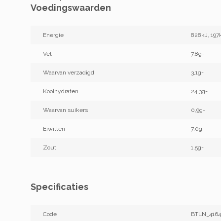
Voedingswaarden
Energie
828kJ, 197
Vet
7,8g-
Waarvan verzadigd
3,1g-
Koolhydraten
24,3g-
Waarvan suikers
0,9g-
Eiwitten
7,0g-
Zout
1,5g-
Specificaties
Code
BTLN_4164