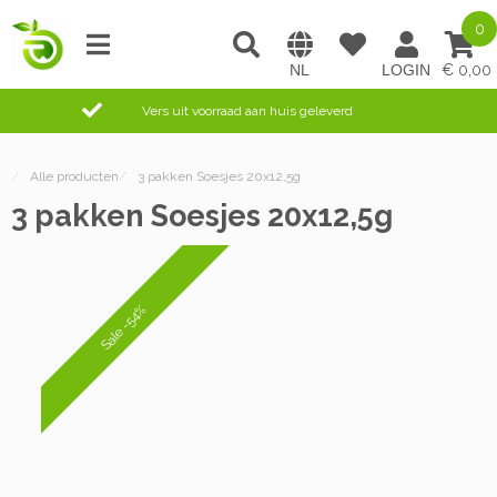
0
0,00
Vers uit voorraad aan huis geleverd
/
Alle producten
/
3 pakken Soesjes 20x12,5g
3 pakken Soesjes 20x12,5g
Sale -54%