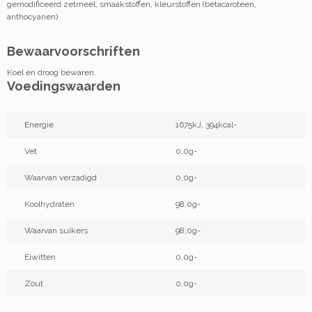
gemodificeerd zetmeel, smaakstoffen, kleurstoffen (bètacaroteen,
anthocyanen)
Bewaarvoorschriften
Koel en droog bewaren.
Voedingswaarden
Energie
1675kJ, 394kcal-
Vet
0,0g-
Waarvan verzadigd
0,0g-
Koolhydraten
98,0g-
Waarvan suikers
98,0g-
Eiwitten
0,0g-
Zout
0,0g-