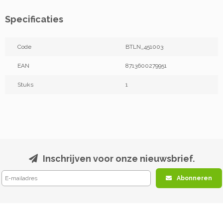
Specificaties
Code
BTLN_451003
EAN
8713600279951
Stuks
1
Inschrijven voor onze nieuwsbrief.
Abonneren