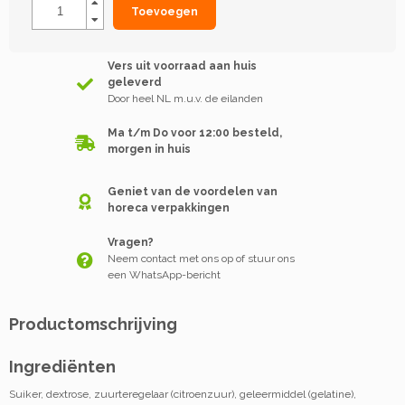
Toevoegen
Vers uit voorraad aan huis
geleverd
Door heel NL m.u.v. de eilanden
Ma t/m Do voor 12:00 besteld,
morgen in huis
Geniet van de voordelen van
horeca verpakkingen
Vragen?
Neem contact met ons op of stuur ons
een WhatsApp-bericht
Productomschrijving
Ingrediënten
Suiker, dextrose, zuurteregelaar (citroenzuur), geleermiddel (gelatine),