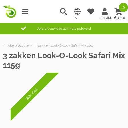
0
0,00
Vers uit voorraad aan huis geleverd
/
Alle producten
/
3 zakken Look-O-Look Safari Mix 115g
3 zakken Look-O-Look Safari Mix
115g
Sale -60%