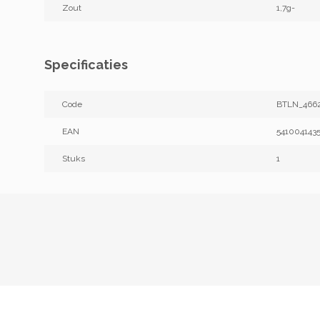
Zout
1,7g-
Specificaties
Code
BTLN_466
EAN
541004143
Stuks
1