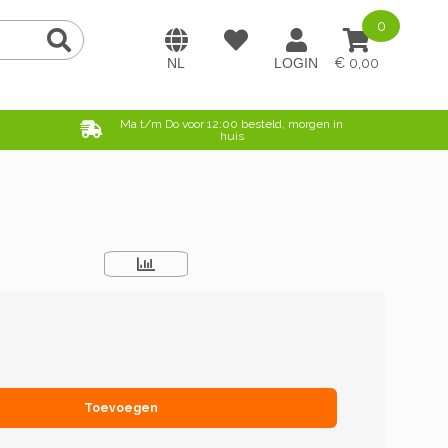
0
0,00
e
Ma t/m Do voor 12:00 besteld, morgen in
huis
Toevoegen