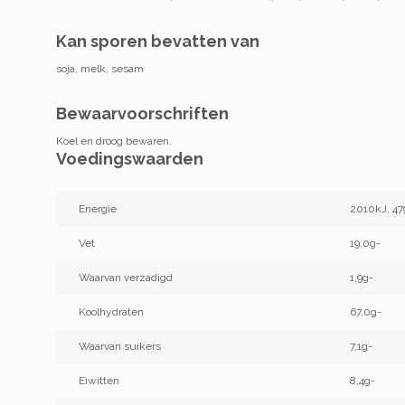
Kan sporen bevatten van
soja, melk, sesam
Bewaarvoorschriften
Koel en droog bewaren.
Voedingswaarden
Energie
2010kJ, 47
Vet
19,0g-
Waarvan verzadigd
1,9g-
Koolhydraten
67,0g-
Waarvan suikers
7,1g-
Eiwitten
8,4g-